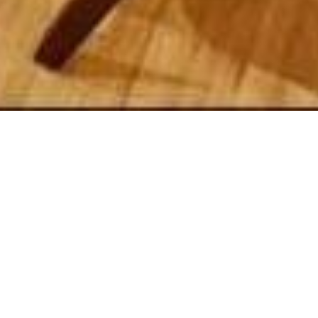
nzelbett
ber eine Klimaanlage, Tee- und Kaffeemaschine sowie
nd Bidet. Das Einzelzimmer bietet einen Kleiderschrank,