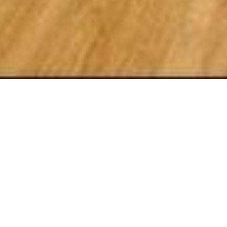
»
Unterkunft
EINZELZIMMER
30 m²
1 Person
1 Ei
Das Einzelzimmer verfügt ü
ein eigenes Bad mit Dusche u