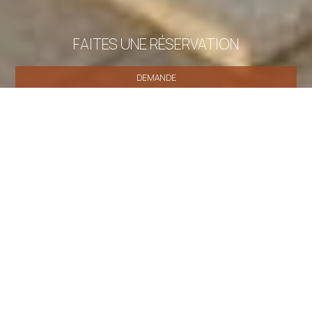
FAITES UNE RÉSERVATION
DEMANDE
RESERVEZ
» Deluxe Suite
» Suite
» Chambre simple
» Chambre
Double ou Twin
» Chambre double
» Chambre Double
avec Balcon
» Chambre King Supérieure
» Chambre
King Standard
» Chambre King avec Balcon
» Chambre
Double Deluxe
» Chambre Double ou Twin Deluxe
»
Chambre King
» Suite Supérieure
» Chambre Deluxe
»
Grande Chambre Double
» Chambre Simple avec Salle de